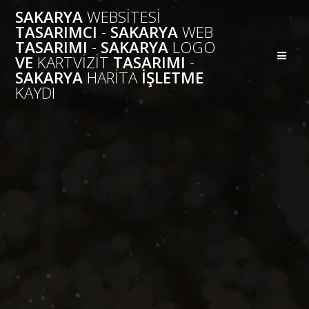
Skip
SAKARYA
WEBSITESI
to
TASARIMCI
-
SAKARYA
WEB
content
TASARIMI
-
SAKARYA
LOGO
VE
KARTVIZIT
TASARIMI
-
SAKARYA
HARITA
İŞLETME
KAYDI