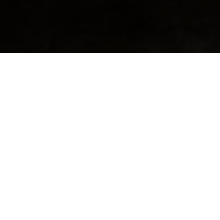
Web sitesi paralı mı?
Bu sorunun cevabını şöyle açıklayabiliriz. Öncelikle paralı ve
parasız websitelerinin arasındakı farklara bakmak gerekiyor.
Ücretsiz website
lerinde herhangi bir sorun yaşadığınızda kısıtlı
ya da hiç destek alamadığınız gibi internet sitenizin sağından
solundan fırlayan reklamlar görebilirsiniz. Açıkçası bu sitenizi
ziyaret eden kullanıcıların hiç hoşlanmadığı birşeydir bu bir
gerçek. Ayrıca ücretsiz internet siteleri genelde
siteniz.ucretsizsiteniz.com
şeklinde subdomain (altalanadı)
şeklinde yayınlanır. Özellikleri oldukça kısıtlı olan ücretsiz siteler
daha çok internet dünyasına yeni başlayan acemi webmasterlar
için daha çok tercih edilebilir.