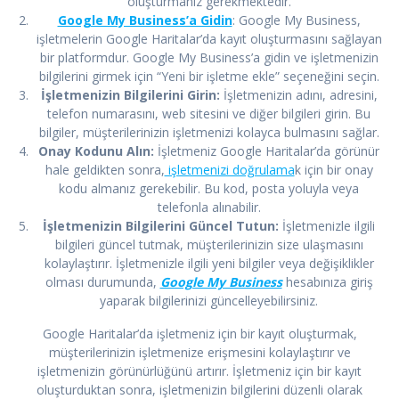
oluşturmanız gerekmektedir.
Google My Business’a Gidin
: Google My Business,
işletmelerin Google Haritalar’da kayıt oluşturmasını sağlayan
bir platformdur. Google My Business’a gidin ve işletmenizin
bilgilerini girmek için “Yeni bir işletme ekle” seçeneğini seçin.
İşletmenizin Bilgilerini Girin:
İşletmenizin adını, adresini,
telefon numarasını, web sitesini ve diğer bilgileri girin. Bu
bilgiler, müşterilerinizin işletmenizi kolayca bulmasını sağlar.
Onay Kodunu Alın:
İşletmeniz Google Haritalar’da görünür
hale geldikten sonra,
işletmenizi doğrulama
k için bir onay
kodu almanız gerekebilir. Bu kod, posta yoluyla veya
telefonla alınabilir.
İşletmenizin Bilgilerini Güncel Tutun:
İşletmenizle ilgili
bilgileri güncel tutmak, müşterilerinizin size ulaşmasını
kolaylaştırır. İşletmenizle ilgili yeni bilgiler veya değişiklikler
olması durumunda,
Google My Business
hesabınıza giriş
yaparak bilgilerinizi güncelleyebilirsiniz.
Google Haritalar’da işletmeniz için bir kayıt oluşturmak,
müşterilerinizin işletmenize erişmesini kolaylaştırır ve
işletmenizin görünürlüğünü artırır. İşletmeniz için bir kayıt
oluşturduktan sonra, işletmenizin bilgilerini düzenli olarak