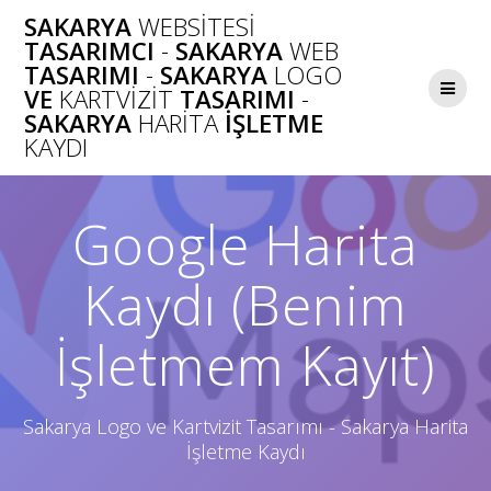
Skip
SAKARYA
WEBSITESI
to
TASARIMCI
-
SAKARYA
WEB
content
TASARIMI
-
SAKARYA
LOGO
VE
KARTVIZIT
TASARIMI
-
SAKARYA
HARITA
İŞLETME
KAYDI
Google Harita
Kaydı (Benim
İşletmem Kayıt)
Sakarya Logo ve Kartvizit Tasarımı - Sakarya Harita
İşletme Kaydı