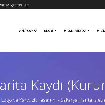
yildiz54@yandex.com
ANASAYFA
BLOG
HAKKIMIZDA
HIZ
arita Kaydı (Kuru
 Logo ve Kartvizit Tasarımı - Sakarya Harita İşlet