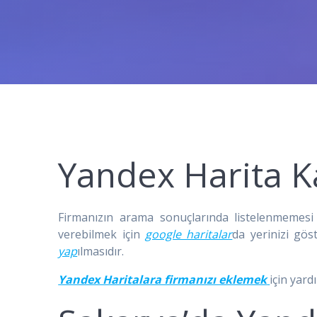
Yandex Harita K
Firmanızın arama sonuçlarında listelenmemesi
verebilmek için
google haritalar
da yerinizi gö
yap
ılmasıdır.
Yandex Haritalara firmanızı eklemek
için yard