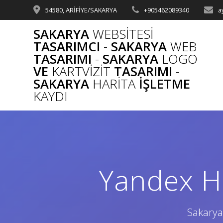
Skip
54580, ARİFİYE/SAKARYA
+905462089340
a
to
content
SAKARYA
WEBSITESI
TASARIMCI
-
SAKARYA
WEB
TASARIMI
-
SAKARYA
LOGO
VE
KARTVIZIT
TASARIMI
-
SAKARYA
HARITA
İŞLETME
KAYDI
Yandex H
Sakarya