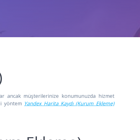
)
 var ancak müşterilerinize konumunuzda hizmet
rli yöntem
Yandex Harita Kaydı (Kurum Ekleme)