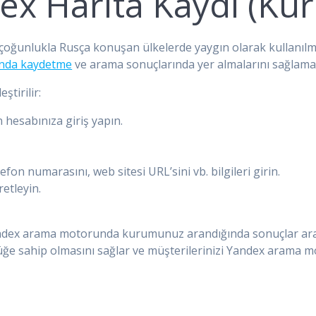
ex Harita Kaydı (Ku
çoğunlukla Rusça konuşan ülkelerde yaygın olarak kullanılm
nda kaydetme
ve arama sonuçlarında yer almalarını sağlama
tirilir:
hesabınıza giriş yapın.
fon numarasını, web sitesi URL’sini vb. bilgileri girin.
etleyin.
dex arama motorunda kurumunuz arandığında sonuçlar ara
e sahip olmasını sağlar ve müşterilerinizi Yandex arama mo