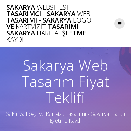
Skip
SAKARYA
WEBSITESI
to
TASARIMCI
-
SAKARYA
WEB
content
TASARIMI
-
SAKARYA
LOGO
VE
KARTVIZIT
TASARIMI
-
SAKARYA
HARITA
İŞLETME
KAYDI
Sakarya Web
Tasarım Fiyat
Teklifi
Sakarya Logo ve Kartvizit Tasarımı - Sakarya Harita
İşletme Kaydı