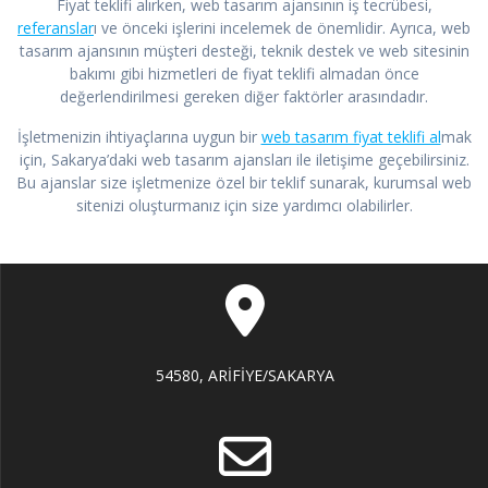
Fiyat teklifi alırken, web tasarım ajansının iş tecrübesi,
referanslar
ı ve önceki işlerini incelemek de önemlidir. Ayrıca, web
tasarım ajansının müşteri desteği, teknik destek ve web sitesinin
bakımı gibi hizmetleri de fiyat teklifi almadan önce
değerlendirilmesi gereken diğer faktörler arasındadır.
İşletmenizin ihtiyaçlarına uygun bir
web tasarım fiyat teklifi al
mak
için, Sakarya’daki web tasarım ajansları ile iletişime geçebilirsiniz.
Bu ajanslar size işletmenize özel bir teklif sunarak, kurumsal web
sitenizi oluşturmanız için size yardımcı olabilirler.
54580, ARİFİYE/SAKARYA