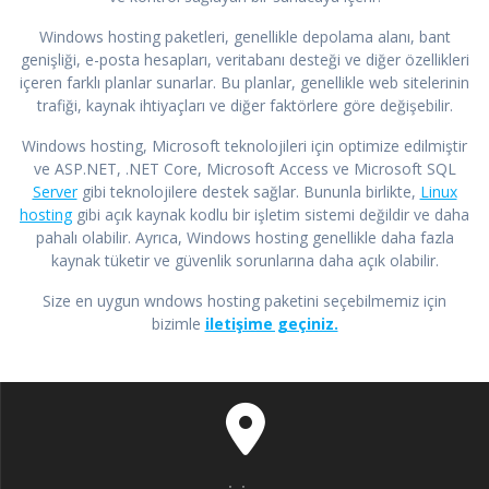
Windows hosting paketleri, genellikle depolama alanı, bant
genişliği, e-posta hesapları, veritabanı desteği ve diğer özellikleri
içeren farklı planlar sunarlar. Bu planlar, genellikle web sitelerinin
trafiği, kaynak ihtiyaçları ve diğer faktörlere göre değişebilir.
Windows hosting, Microsoft teknolojileri için optimize edilmiştir
ve ASP.NET, .NET Core, Microsoft Access ve Microsoft SQL
Server
gibi teknolojilere destek sağlar. Bununla birlikte,
Linux
hosting
gibi açık kaynak kodlu bir işletim sistemi değildir ve daha
pahalı olabilir. Ayrıca, Windows hosting genellikle daha fazla
kaynak tüketir ve güvenlik sorunlarına daha açık olabilir.
Size en uygun wndows hosting paketini seçebilmemiz için
bizimle
iletişime geçiniz.