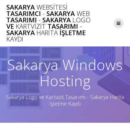
Skip
SAKARYA
WEBSITESI
to
TASARIMCI
-
SAKARYA
WEB
content
TASARIMI
-
SAKARYA
LOGO
VE
KARTVIZIT
TASARIMI
-
SAKARYA
HARITA
İŞLETME
KAYDI
Sakarya Windows
Hosting
Sakarya Logo ve Kartvizit Tasarımı - Sakarya Harita
İşletme Kaydı