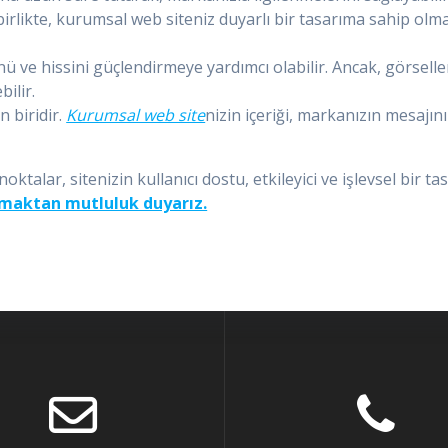
birlikte, kurumsal web siteniz duyarlı bir tasarıma sahip olmal
ü ve hissini güçlendirmeye yardımcı olabilir. Ancak, görselle
ilir.
n biridir.
Kurumsal web site
nizin içeriği, markanızın mesajını
alar, sitenizin kullanıcı dostu, etkileyici ve işlevsel bir t
lmaktan mutluluk duyarız.