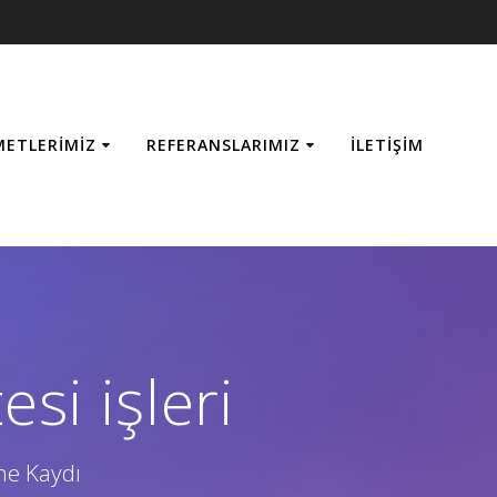
METLERIMIZ
REFERANSLARIMIZ
İLETIŞIM
si işleri
me Kaydı