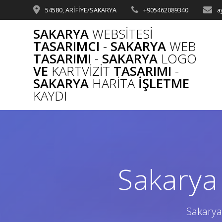
Skip
54580, ARİFİYE/SAKARYA
+905462089340
a
to
content
SAKARYA
WEBSITESI
TASARIMCI
-
SAKARYA
WEB
TASARIMI
-
SAKARYA
LOGO
VE
KARTVIZIT
TASARIMI
-
SAKARYA
HARITA
İŞLETME
KAYDI
Sakarya 
Sakarya