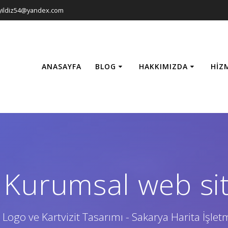
yildiz54@yandex.com
ANASAYFA
BLOG
HAKKIMIZDA
HIZ
Kurumsal web site
 Logo ve Kartvizit Tasarımı - Sakarya Harita İşlet