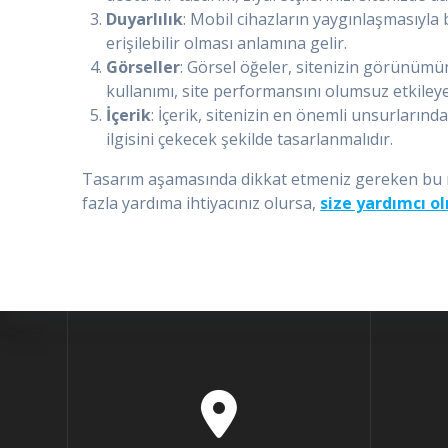
Duyarlılık
: Mobil cihazların yaygınlaşmasıyla 
erişilebilir olması anlamına gelir.
Görseller
: Görsel öğeler, sitenizin görünümün
kullanımı, site performansını olumsuz etkileyeb
İçerik
: İçerik, sitenizin en önemli unsurlarında
ilgisini çekecek şekilde tasarlanmalıdır.
Tasarım aşamasında dikkat etmeniz gereken bu nokt
fazla yardıma ihtiyacınız olursa,
size yardımcı o