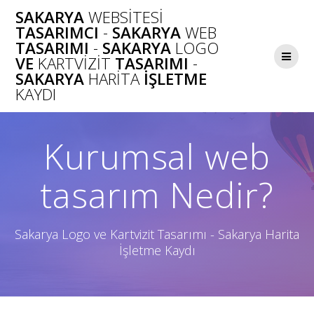
Skip
SAKARYA
WEBSITESI
to
TASARIMCI
-
SAKARYA
WEB
content
TASARIMI
-
SAKARYA
LOGO
VE
KARTVIZIT
TASARIMI
-
SAKARYA
HARITA
İŞLETME
KAYDI
Kurumsal web
tasarım Nedir?
Sakarya Logo ve Kartvizit Tasarımı - Sakarya Harita
İşletme Kaydı